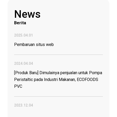
Informasi yang bermanfaat
tentang selang dan konektor industri
News
Berita
2025.04.01
Pembaruan situs web
2024.04.04
[Produk Baru] Dimulainya penjualan untuk Pompa
Peristaltic pada Industri Makanan, ECOFOODS
PVC
2023.12.04
Peningkatan keselamatan dan ketahanan saat