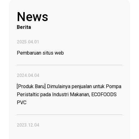
Informasi yang bermanfaat
tentang selang dan konektor industri
News
Berita
2025.04.01
Pembaruan situs web
2024.04.04
[Produk Baru] Dimulainya penjualan untuk Pompa
Peristaltic pada Industri Makanan, ECOFOODS
PVC
2023.12.04
Peningkatan keselamatan dan ketahanan saat