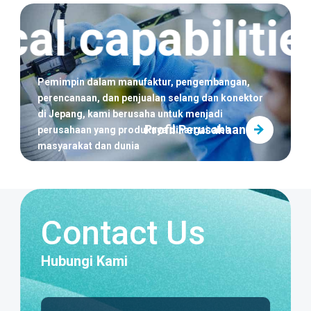
[Produk Baru] Efek sinergis fluorin dan silikon
al capabilitie
sangat meningkatkan ketahanan panas dan daya
cuci. Peluncuran Selang FUSSOTHERMO-
S100°C
Pemimpin dalam manufaktur, pengembangan,
perencanaan, dan penjualan selang dan konektor
di Jepang,
kami berusaha untuk menjadi
Profil Perusahaan
perusahaan yang produknya dihargai oleh
masyarakat dan dunia
Contact Us
Hubungi Kami