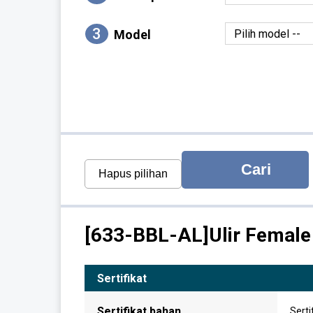
3
Model
Cari
Hapus pilihan
[633-BBL-AL]Ulir Fema
Sertifikat
Sertifikat bahan
Serti