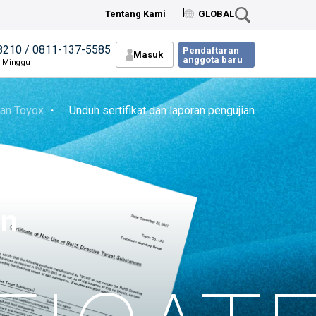
Tentang Kami
GLOBAL
8210 / 0811-137-5585
Pendaftaran
Masuk
anggota baru
n Minggu
an Toyox
・ Unduh sertifikat dan laporan pengujian
an