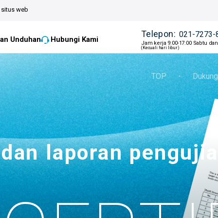
situs web
Telepon:
021-7273-
an Unduhan
Hubungi Kami
Jam kerja 9:00-17:00 Sabtu da
(Kecuali hari libur)
TOP
・
Dukung
 dan laporan penguji