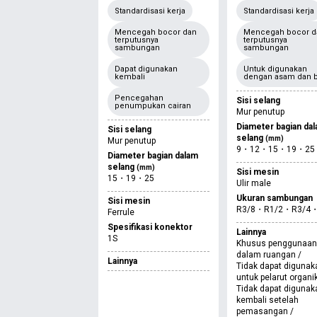
Standardisasi kerja
Standardisasi kerja
Mencegah bocor dan
Mencegah bocor d
terputusnya
terputusnya
sambungan
sambungan
Dapat digunakan
Untuk digunakan
kembali
dengan asam dan 
Pencegahan
Sisi selang
penumpukan cairan
Mur penutup
Diameter bagian da
Sisi selang
selang
(mm)
Mur penutup
9・12・15・19・25
Diameter bagian dalam
selang
(mm)
Sisi mesin
15・19・25
Ulir male
Ukuran sambungan
Sisi mesin
R3/8・R1/2・R3/4
Ferrule
Spesifikasi konektor
Lainnya
1S
Khusus penggunaan
dalam ruangan /
Lainnya
Tidak dapat digunak
untuk pelarut organik
Tidak dapat digunak
kembali setelah
pemasangan /