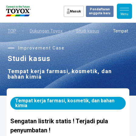
Pendaftaran
Masuk
anggota baru
TOP
・
Dukungan Toyox
・
Studi kasus
・
Tempat kerj
Improvement Case
Studi kasus
Tempat kerja farmasi, kosmetik, dan
bahan kimia
Tempat kerja farmasi, kosmetik, dan bahan
kimia
Sengatan listrik statis ! Terjadi pula
penyumbatan !