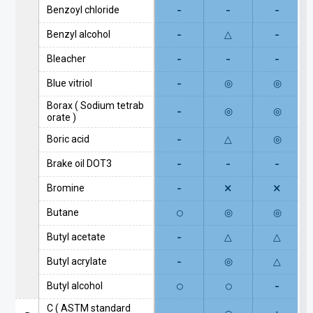
-
-
-
Benzoyl chloride
-
-
Benzyl alcohol
△
-
-
-
Bleacher
-
Blue vitriol
◎
◎
Borax ( Sodium tetrab
-
◎
◎
orate )
-
Boric acid
△
◎
-
-
-
Brake oil DOT3
-
×
×
Bromine
○
Butane
◎
◎
-
Butyl acetate
△
△
-
Butyl acrylate
◎
△
○
○
-
Butyl alcohol
C ( ASTM standard