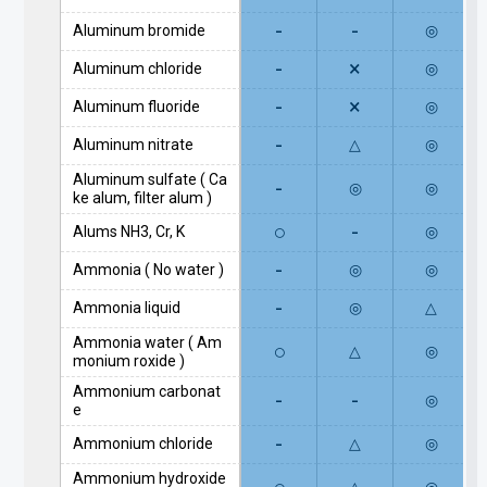
-
-
Aluminum bromide
◎
-
×
Aluminum chloride
◎
-
×
Aluminum fluoride
◎
-
Aluminum nitrate
△
◎
Aluminum sulfate ( Ca
-
◎
◎
ke alum, filter alum )
○
-
Alums NH3, Cr, K
◎
-
Ammonia ( No water )
◎
◎
-
Ammonia liquid
◎
△
Ammonia water ( Am
○
△
◎
monium roxide )
Ammonium carbonat
-
-
◎
e
-
Ammonium chloride
△
◎
Ammonium hydroxide