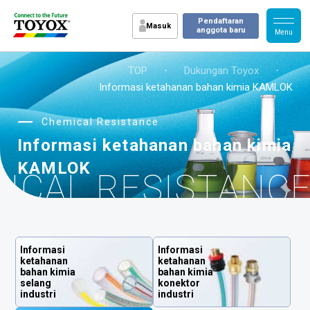
Pendaftaran
Masuk
anggota baru
TOP
・
Dukungan Toyox
・
Informasi ketahanan bahan kimia KAMLOK
Chemical Resistance
Informasi ketahanan bahan kimia
KAMLOK
ICAL RESISTANC
Informasi
Informasi
ketahanan
ketahanan
bahan kimia
bahan kimia
selang
konektor
industri
industri