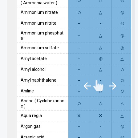
○
△
◎
( Ammonia water )
○
Ammonium nitrate
△
◎
-
-
Ammonium nitrite
◎
Ammonium phosphat
-
△
◎
e
-
Ammonium sulfate
△
◎
-
Amyl acetate
◎
△
-
○
Amyl alcohol
△
-
-
○
Amyl naphthalene
-
○
Aniline
△
Anone ( Cyclohexanon
○
△
△
e )
×
×
Aqua regia
△
-
-
Argon gas
◎
-
Arsenic acid
△
◎