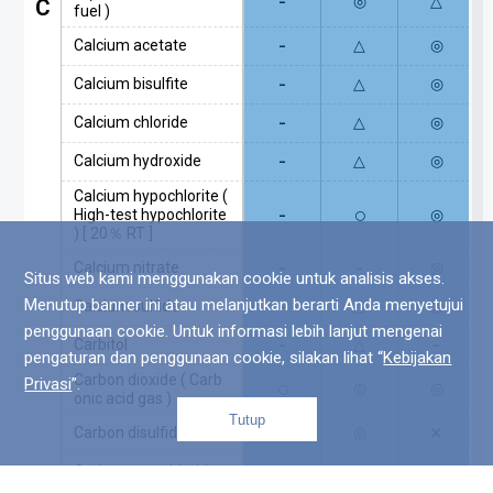
-
◎
△
C
fuel )
-
Calcium acetate
△
◎
-
Calcium bisulfite
△
◎
-
Calcium chloride
△
◎
-
Calcium hydroxide
△
◎
Calcium hypochlorite (
-
○
High-test hypochlorite
◎
) [ 20％ RT ]
-
-
Calcium nitrate
◎
Situs web kami menggunakan cookie untuk analisis akses.
-
Menutup banner ini atau melanjutkan berarti Anda menyetujui
Calcium sulfide
△
◎
penggunaan cookie. Untuk informasi lebih lanjut mengenai
-
-
Carbitol
△
pengaturan dan penggunaan cookie, silakan lihat “
Kebijakan
Carbon dioxide ( Carb
Privasi
”.
○
◎
◎
onic acid gas )
Tutup
○
×
Carbon disulfide
◎
Top
-
×
Carbon tetrachloride
△