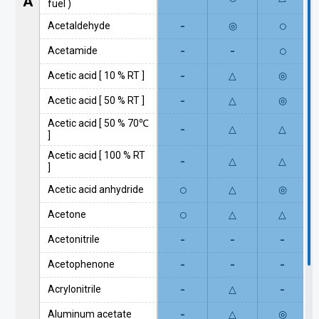
A
fuel )
-
○
Acetaldehyde
◎
-
-
○
Acetamide
-
Acetic acid [ 10 % RT ]
△
◎
-
Acetic acid [ 50 % RT ]
△
◎
Acetic acid [ 50 % 70℃
-
△
△
]
Acetic acid [ 100 % RT
-
△
△
]
○
Acetic acid anhydride
△
◎
○
Acetone
△
△
-
-
-
Acetonitrile
-
-
-
Acetophenone
-
-
Acrylonitrile
△
-
Aluminum acetate
△
◎