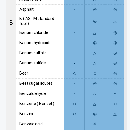
-
Asphalt
◎
◎
B ( ASTM standard
-
◎
△
B
fuel )
-
Barium chloride
△
◎
-
Barium hydroxide
◎
◎
-
Barium sulfate
△
◎
-
Barium sulfide
△
◎
○
○
Beer
◎
-
Beet sugar liquors
◎
◎
-
Benzaldehyde
△
△
○
○
Benzene ( Benzol )
△
○
Benzine
◎
△
-
×
-
Benzoic acid