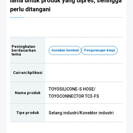
lama untuk produk yang dipres; sehingga
perlu ditangani
Peningkatan
berdasarkan
Gunakan kembali
Pengurangan biaya
tema
Cairan/Aplikasi
TOYOSILICONE-S HOSE
/
Nama produk
TOYOCONNECTOR TC3-FS
Selang industri
/
Konektor industri
Tipe produk