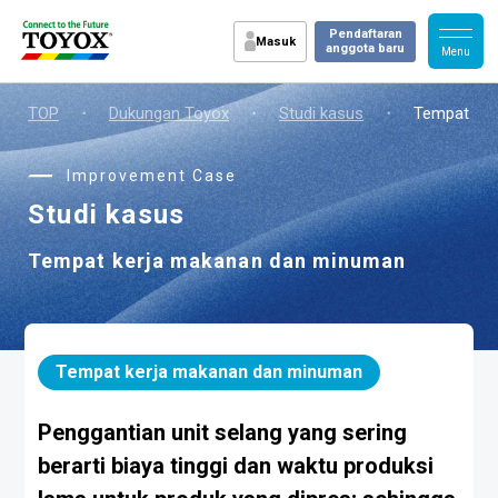
Pendaftaran
Masuk
anggota baru
TOP
・
Dukungan Toyox
・
Studi kasus
・
Tempat ker
Improvement Case
Studi kasus
Tempat kerja makanan dan minuman
Tempat kerja makanan dan minuman
Penggantian unit selang yang sering
berarti biaya tinggi dan waktu produksi