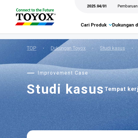
2025.04/01
Pembaruan 
Cari Produk
Dukungan d
TOP
・
Dukungan Toyox
・
Studi kasus
・
Improvement Case
Studi kasus
Tempat ker