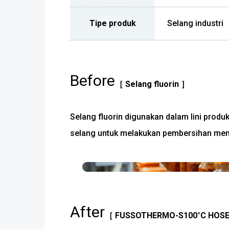
Tipe produk
Selang industri
Before
［ Selang fluorin ］
Selang fluorin digunakan dalam lini produks
selang untuk melakukan pembersihan mema
After
［ FUSSOTHERMO-S100°C HOS