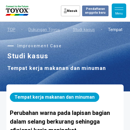
Pendaftaran
Masuk
anggota baru
TOP
・
Dukungan Toyox
・
Studi kasus
・
Tempat ker
Improvement Case
Studi kasus
Tempat kerja makanan dan minuman
Tempat kerja makanan dan minuman
Perubahan warna pada lapisan bagian
dalam selang berkurang sehingga