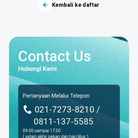
Kembali ke daftar
Contact Us
Hubungi Kami
Pertanyaan Melalui Telepon
021-7273-8210 /
0811-137-5585
09.00 sampai 17.00
( selain akhir pekan dan hari libur )