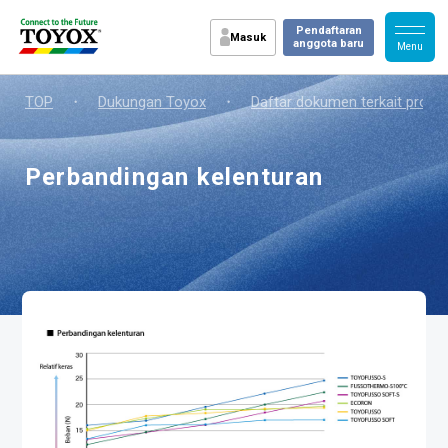
Pendaftaran
Masuk
anggota baru
TOP
・
Dukungan Toyox
・
Daftar dokumen terkait produ
Perbandingan kelenturan