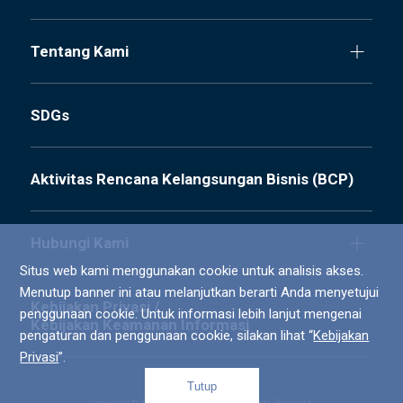
Tentang Kami
SDGs
Aktivitas Rencana Kelangsungan Bisnis (BCP)
Hubungi Kami
Situs web kami menggunakan cookie untuk analisis akses.
Menutup banner ini atau melanjutkan berarti Anda menyetujui
Kebijakan Privasi /
penggunaan cookie. Untuk informasi lebih lanjut mengenai
Kebijakan Keamanan Informasi
pengaturan dan penggunaan cookie, silakan lihat “
Kebijakan
Privasi
”.
Tutup
Top