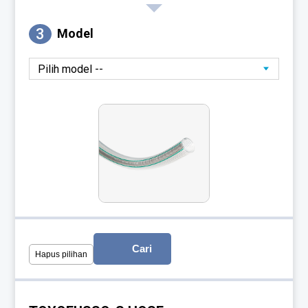
3
Model
Cari
Hapus pilihan