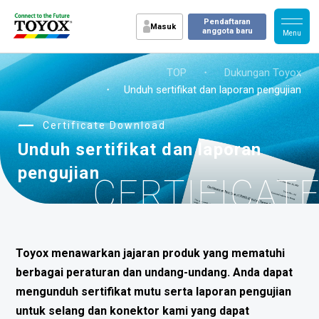
Pendaftaran
Masuk
anggota baru
TOP
・
Dukungan Toyox
・ Unduh sertifikat dan laporan pengujian
Certificate Download
Unduh sertifikat dan laporan
pengujian
CERTIFICAT
Toyox menawarkan jajaran produk yang mematuhi
berbagai peraturan dan undang-undang. Anda dapat
mengunduh sertifikat mutu serta laporan pengujian
untuk selang dan konektor kami yang dapat