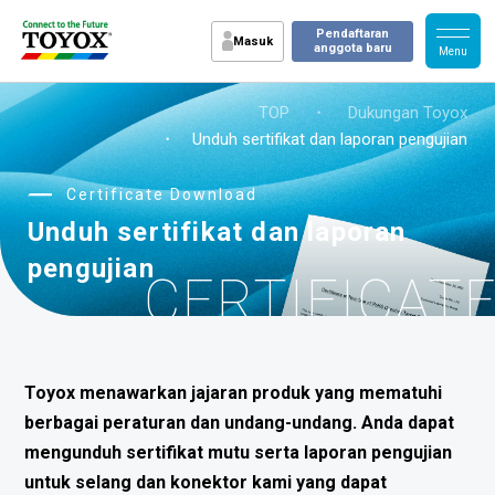
Pendaftaran
Masuk
anggota baru
TOP
・
Dukungan Toyox
・ Unduh sertifikat dan laporan pengujian
Certificate Download
Unduh sertifikat dan laporan
pengujian
CERTIFICAT
Toyox menawarkan jajaran produk yang mematuhi
berbagai peraturan dan undang-undang. Anda dapat
mengunduh sertifikat mutu serta laporan pengujian
untuk selang dan konektor kami yang dapat