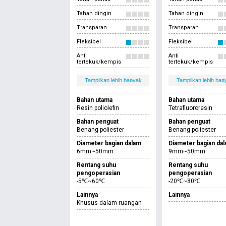
Tahan dingin
Tahan dingin
Transparan
Transparan
Fleksibel
Fleksibel
Anti
Anti
tertekuk/kempis
tertekuk/kempis
Tampilkan lebih banyak
Tampilkan lebih ban
Bahan utama
Bahan utama
Resin poliolefin
Tetrafluororesin
Bahan penguat
Bahan penguat
Benang poliester
Benang poliester
Diameter bagian dalam
Diameter bagian da
6mm~50mm
9mm~50mm
Rentang suhu
Rentang suhu
pengoperasian
pengoperasian
-5℃~60℃
-20℃~80℃
Lainnya
Lainnya
Khusus dalam ruangan