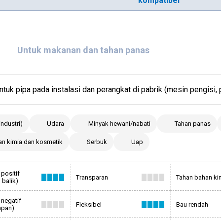
kompatibel
E
Untuk makanan dan tahan panas
ntuk pipa pada instalasi dan perangkat di pabrik (mesin pengisi, 
(industri)
Udara
Minyak hewani/nabati
Tahan panas
an kimia dan kosmetik
Serbuk
Uap
positif
Transparan
Tahan bahan ki
 balik)
 negatif
Fleksibel
Bau rendah
apan)