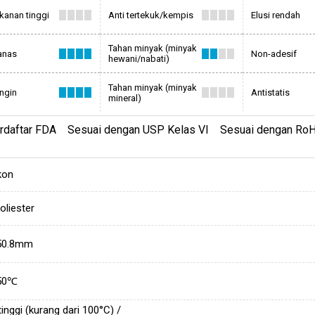
kanan tinggi
Anti tertekuk/kempis
Elusi rendah
Tahan minyak (minyak
anas
Non-adesif
hewani/nabati)
Tahan minyak (minyak
ingin
Antistatis
mineral)
erdaftar FDA Sesuai dengan USP Kelas VI Sesuai dengan RoH
ikon
oliester
50.8mm
50℃
tinggi (kurang dari 100°C) /