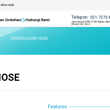
situs web
Telepon:
021-7273-
an Unduhan
Hubungi Kami
Jam kerja 9:00-17:00 Sabtu da
(Kecuali hari libur)
・
TOYOSILICONE HOSE
HOSE
Features