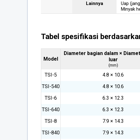
Lainnya
Uap (jang
Minyak he
Tabel spesifikasi berdasarka
Diameter bagian dalam × Diamet
Model
luar
(mm)
TSI-5
4.8 × 10.6
TSI-540
4.8 × 10.6
TSI-6
6.3 × 12.3
TSI-640
6.3 × 12.3
TSI-8
7.9 × 14.3
TSI-840
7.9 × 14.3