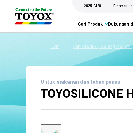
2025.04/01
Pembaruan 
Cari Produk
Dukungan d
TOP
・
Cari Produk | Selang industri
Untuk makanan dan tahan panas
TOYOSILICONE 