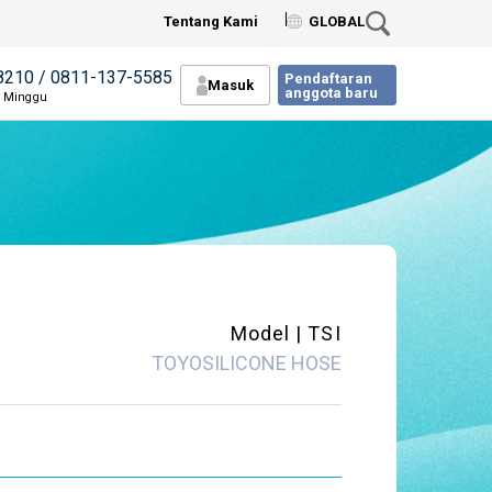
Tentang Kami
GLOBAL
8210 / 0811-137-5585
Pendaftaran
Masuk
anggota baru
n Minggu
Model | TSI
TOYOSILICONE HOSE