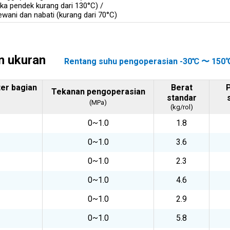
ka pendek kurang dari 130°C) /
wani dan nabati (kurang dari 70°C)
n ukuran
Rentang suhu pengoperasian -30℃ 〜 150
er bagian
Berat
Tekanan pengoperasian
standar
(MPa)
(kg/rol)
0~1.0
1.8
0~1.0
3.6
0~1.0
2.3
0~1.0
4.6
0~1.0
2.9
0~1.0
5.8