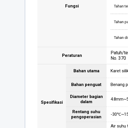
Fungsi
Tahan te
Tahan p
Tahan d
Patuh/t
Peraturan
No. 370
Bahan utama
Karet sil
Bahan penguat
Benang p
Diameter bagian
4.8mm~
dalam
Spesifikasi
Rentang suhu
-30℃~1
pengoperasian
Air suhu 