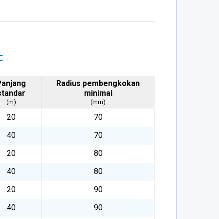
℃
Panjang
Radius pembengkokan
standar
minimal
(m)
(mm)
20
70
40
70
20
80
40
80
20
90
40
90