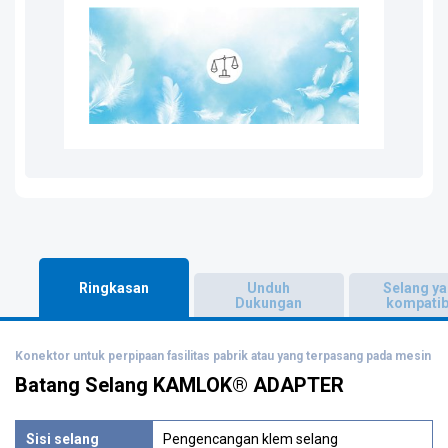
Ringkasan
Unduh
Selang y
Dukungan
kompatib
Konektor untuk perpipaan fasilitas pabrik atau yang terpasang pada mesin
Batang Selang KAMLOK® ADAPTER
Sisi selang
Pengencangan klem selang