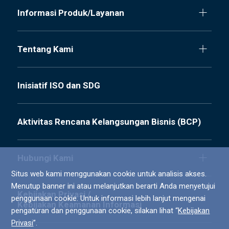
Informasi Produk/Layanan
Tentang Kami
Inisiatif ISO dan SDG
Aktivitas Rencana Kelangsungan Bisnis (BCP)
Hubungi Kami
Situs web kami menggunakan cookie untuk analisis akses.
Menutup banner ini atau melanjutkan berarti Anda menyetujui
Kebijakan Privasi /
penggunaan cookie. Untuk informasi lebih lanjut mengenai
Kebijakan Keamanan Informasi
pengaturan dan penggunaan cookie, silakan lihat “
Kebijakan
Privasi
”.