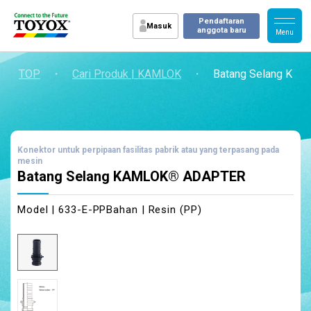
Pendaftaran
Masuk
anggota baru
TOP
・
Cari Produk | KAMLOK
・
Batang Selang KA
Konektor untuk perpipaan fasilitas pabrik atau yang terpasang pada
mesin
Batang Selang KAMLOK® ADAPTER
Model | 633-E-PP
Bahan | Resin (PP)