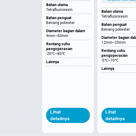
Bahan utama
Tetrafluororesin
Bahan utama
Tetrafluororesin
Bahan penguat
Benang poliester
Bahan penguat
Benang poliester
Diameter bagian dalam
9mm~50mm
Diameter bagian da
12mm~25mm
Rentang suhu
pengoperasian
Rentang suhu
-20℃~80℃
pengoperasian
-5℃~70℃
Lainnya
Lainnya
Lihat
Lihat
detailnya
detailnya