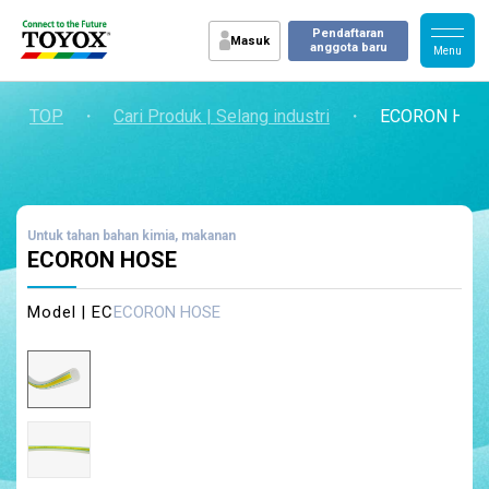
Pendaftaran
Masuk
anggota baru
TOP
・
Cari Produk | Selang industri
・
ECORON HOS
Untuk tahan bahan kimia, makanan
ECORON HOSE
Model | EC
ECORON HOSE