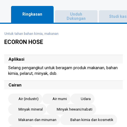
Ringkasan
Unduh
Studi ka
Dukungan
Untuk tahan bahan kimia, makanan
ECORON HOSE
Aplikasi
Selang pengangkut untuk beragam produk makanan, bahan
kimia, pelarut, minyak, dsb.
Cairan
Air (industri)
Air murni
Udara
Minyak mineral
Minyak hewani/nabati
Makanan dan minuman
Bahan kimia dan kosmetik