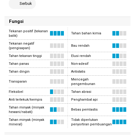
Serbuk
Fungsi
Tekanan positif (tekanan
Tahan bahan kimia
balik)
Tekanan negatif
Bau rendah
(pengisapan)
Tahan tekanan tinggi
Elusi rendah
Tahan panas
Non-adesif
Tahan dingin
Antistatis
Mencegah
Transparan
pengembunan
Fleksibel
Tahan abrasi
Anti tertekuk/kempis
Penghambat api
Tahan minyak (minyak
Bebas pemlastis
hewani/nabati)
Tahan minyak (minyak
Tidak diperlukan
mineral)
penyortiran pembuangan