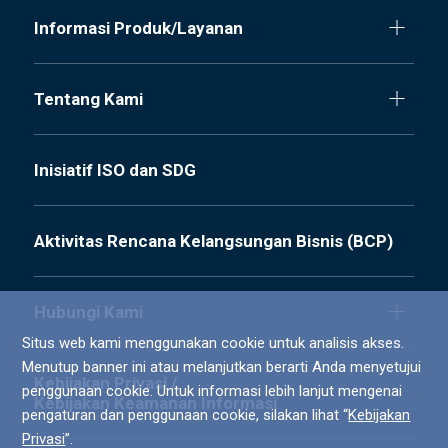
Informasi Produk/Layanan
Tentang Kami
Inisiatif ISO dan SDG
Aktivitas Rencana Kelangsungan Bisnis (BCP)
Hubungi Kami
Situs web kami menggunakan cookie untuk analisis akses.
Menutup banner ini atau melanjutkan berarti Anda menyetujui
Kebijakan Privasi /
penggunaan cookie. Untuk informasi lebih lanjut mengenai
Kebijakan Keamanan Informasi
pengaturan dan penggunaan cookie, silakan lihat “
Kebijakan
Privasi
”.