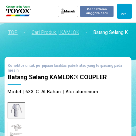
Pendaftaran
Masuk
anggota baru
TOP
・
Cari Produk | KAMLOK
・
Batang Selang KA
Konektor untuk perpipaan fasilitas pabrik atau yang terpasang pada
mesin
Batang Selang KAMLOK® COUPLER
Model | 633-C-AL
Bahan | Aloi aluminium