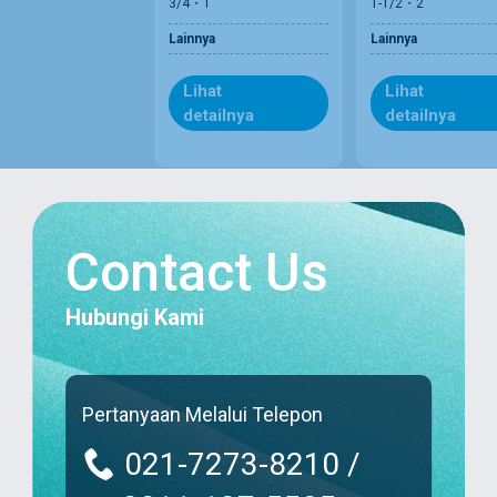
3/4・1
1-1/2・2
Lainnya
Lainnya
Lihat
Lihat
detailnya
detailnya
Contact Us
Hubungi Kami
Pertanyaan Melalui Telepon
021-7273-8210 /