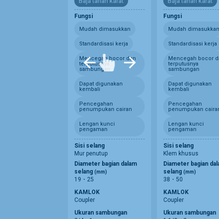
Baja tahan karat
Baja tahan karat
Fungsi
Fungsi
Mudah dimasukkan
Mudah dimasukka
Standardisasi kerja
Standardisasi kerja
Mencegah bocor dan
Mencegah bocor d
terputusnya
terputusnya
sambungan
sambungan
Dapat digunakan
Dapat digunakan
kembali
kembali
Pencegahan
Pencegahan
penumpukan cairan
penumpukan caira
Lengan kunci
Lengan kunci
pengaman
pengaman
Sisi selang
Sisi selang
Mur penutup
Klem khusus
Diameter bagian dalam
Diameter bagian da
selang
selang
(mm)
(mm)
19・25
38・50
KAMLOK
KAMLOK
Coupler
Coupler
Ukuran sambungan
Ukuran sambungan