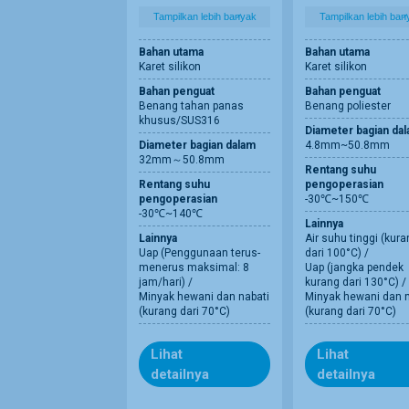
Tampilkan lebih banyak
Tampilkan lebih ban
Bahan utama
Bahan utama
Karet silikon
Karet silikon
Bahan penguat
Bahan penguat
Benang tahan panas
Benang poliester
khusus/SUS316
Diameter bagian da
Diameter bagian dalam
4.8mm~50.8mm
32mm～50.8mm
Rentang suhu
Rentang suhu
pengoperasian
pengoperasian
-30℃~150℃
-30℃~140℃
Lainnya
Lainnya
Air suhu tinggi (kur
Uap (Penggunaan terus-
dari 100°C) /
menerus maksimal: 8
Uap (jangka pendek
jam/hari) /
kurang dari 130°C) /
Minyak hewani dan nabati
Minyak hewani dan n
(kurang dari 70°C)
(kurang dari 70°C)
Lihat
Lihat
detailnya
detailnya