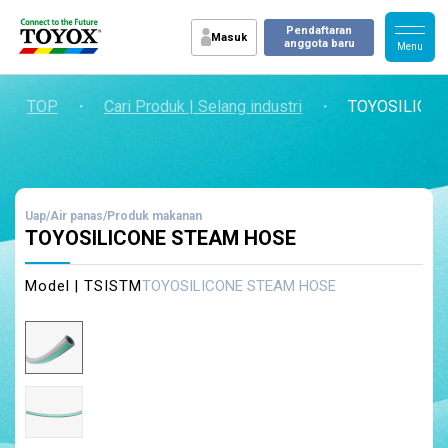
Pendaftaran
Masuk
anggota baru
TOP
・
Cari Produk | Selang industri
・
TOYOSILICO
Uap/Air panas/Produk makanan
TOYOSILICONE STEAM HOSE
Model | TSISTM
TOYOSILICONE STEAM HOSE