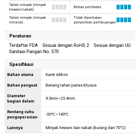
Tahan minyak (minyak
Bebas pemlastis
hewani/nabati)
Tahan minyak (minyak
Tidak diperlukan
mineral)
penyortiran pembuangan
Peraturan
Terdaftar FDA Sesuai dengan RoHS 2 Sesuai dengan UU
Sanitasi Pangan No. 370
Spesifikasi
Bahan utama
Karet silikon
Bahan penguat
Benang tahan panas khusus
Diameter
9.5mm~25.4mm
bagian dalam
Rentang suhu
-30℃~140℃
pengoperasian
Lainnya
Minyak hewani dan nabati (kurang dari 70°C)