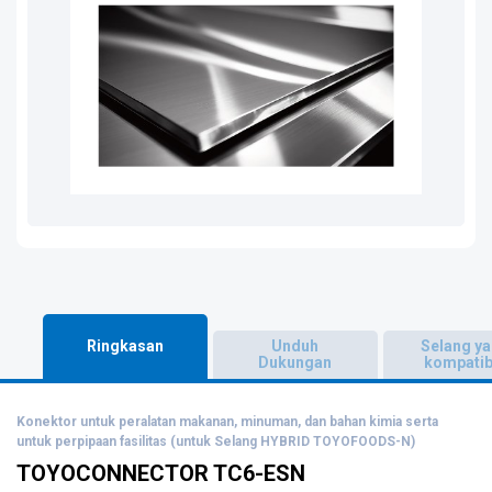
Ringkasan
Unduh
Selang y
Dukungan
kompatib
Konektor untuk peralatan makanan, minuman, dan bahan kimia serta
untuk perpipaan fasilitas (untuk Selang HYBRID TOYOFOODS-N)
TOYOCONNECTOR TC6-ESN