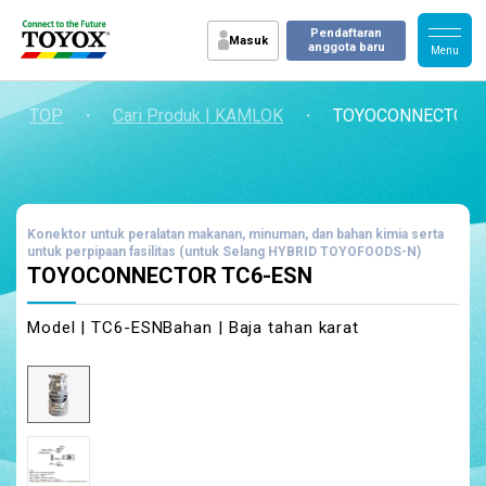
Pendaftaran
Masuk
anggota baru
TOP
・
Cari Produk | KAMLOK
・
TOYOCONNECTOR 
Konektor untuk peralatan makanan, minuman, dan bahan kimia serta
untuk perpipaan fasilitas (untuk Selang HYBRID TOYOFOODS-N)
TOYOCONNECTOR TC6-ESN
Model | TC6-ESN
Bahan | Baja tahan karat