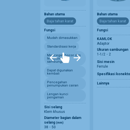
Bahan utama
Bahan utama
Baja tahan karat
Baja tahan karat
Fungsi
Fungsi
Mudah dimasukkan
KAMLOK
Adaptor
Standardisasi kerja
Ukuran sambungan
1-1/2・2
Mencegah bocor dan
terputusnya
sambungan
Sisi mesin
Ferrule
Dapat digunakan
kembali
Spesifikasi konekto
Pencegahan
Lainnya
penumpukan cairan
Lengan kunci
pengaman
Sisi selang
Klem khusus
Diameter bagian dalam
selang
(mm)
38・50