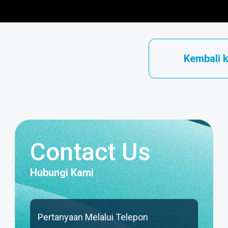
Kembali 
Contact Us
Hubungi Kami
Pertanyaan Melalui Telepon