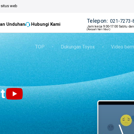
situs web
Telepon:
021-7273-
an Unduhan
Hubungi Kami
Jam kerja 9:00-17:00 Sabtu da
(Kecuali hari libur)
TOP
・
Dukungan Toyox
・
Video ber
t