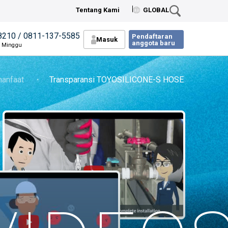
Tentang Kami
GLOBAL
8210 / 0811-137-5585
Pendaftaran
Masuk
anggota baru
n Minggu
manfaat
・
Transparansi TOYOSILICONE-S HOSE