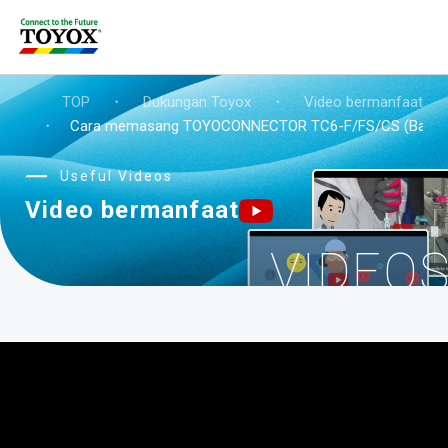
TOP
・
Dukungan Toyox
・
Video bermanfaat
・
Cara memasang TOYOCONNECTOR TC6-F/FS/CS (Baja ta
Useful Videos
Video bermanfaat
VIDEO