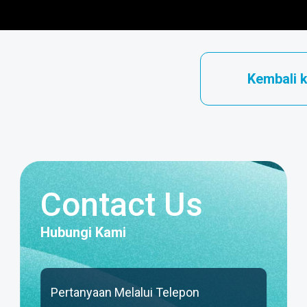
Kembali 
Contact Us
Hubungi Kami
Pertanyaan Melalui Telepon