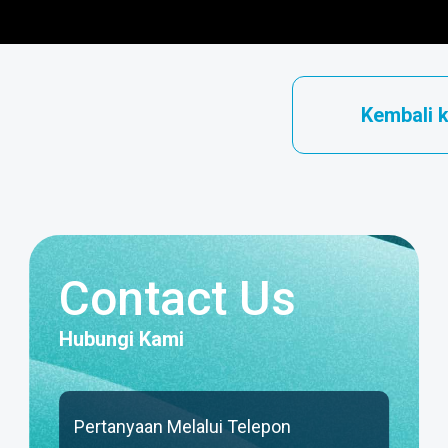
Kembali 
Contact Us
Hubungi Kami
Pertanyaan Melalui Telepon