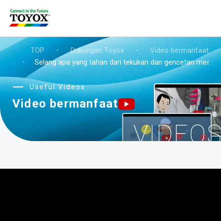
TOP
・
Dukungan Toyox
・
Video bermanfaat
・
Selang apa yang tahan dari tekukan dan gencetan meski 
Useful Videos
Video bermanfaat
VIDEO