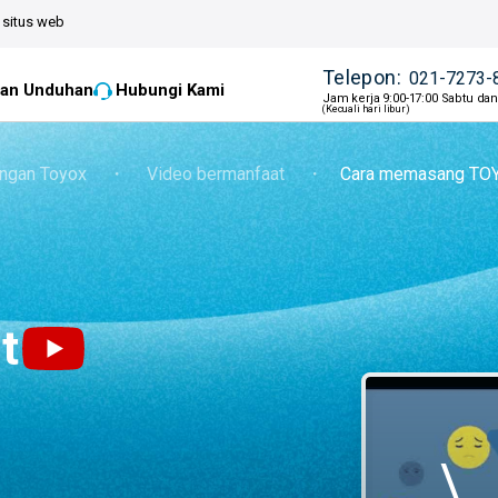
situs web
Telepon:
021-7273-
an Unduhan
Hubungi Kami
Jam kerja 9:00-17:00 Sabtu da
(Kecuali hari libur)
ngan Toyox
・
Video bermanfaat
・
Cara memasang TOY
t