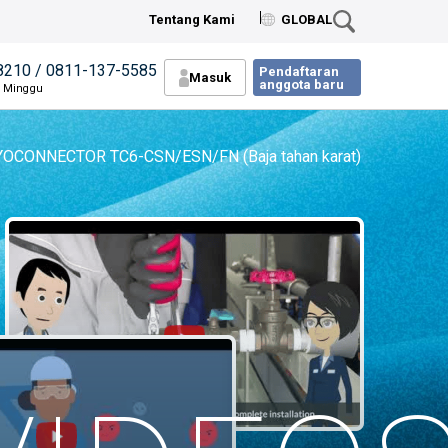
Tentang Kami
GLOBAL
8210 / 0811-137-5585
Pendaftaran
Masuk
anggota baru
n Minggu
OCONNECTOR TC6-CSN/ESN/FN (Baja tahan karat)