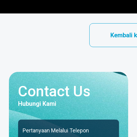
Kembali 
Contact Us
Hubungi Kami
Pertanyaan Melalui Telepon