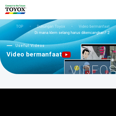
TOP
・
Dukungan Toyox
・
Video bermanfaat
・
Di mana klem selang harus dikencangkan? 2
Useful Videos
Video bermanfaat
VIDEO