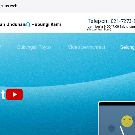
situs web
Telepon:
021-7273-
an Unduhan
Hubungi Kami
Jam kerja 9:00-17:00 Sabtu da
(Kecuali hari libur)
P
・
Dukungan Toyox
・
Video bermanfaat
・
Selang
t