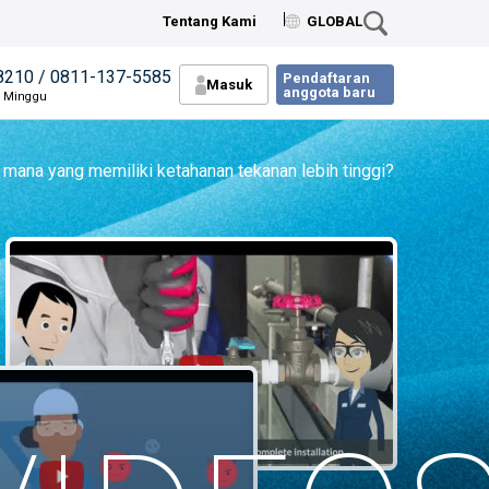
Tentang Kami
GLOBAL
8210 / 0811-137-5585
Pendaftaran
Masuk
anggota baru
n Minggu
 mana yang memiliki ketahanan tekanan lebih tinggi?