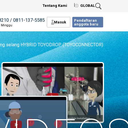
Tentang Kami
GLOBAL
8210 / 0811-137-5585
Pendaftaran
Masuk
anggota baru
n Minggu
ujung selang HYBRID TOYODROP (TOYOCONNECTOR)