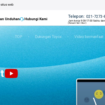
situs web
Telepon:
021-7273-
an Unduhan
Hubungi Kami
Jam kerja 9:00-17:00 Sabtu da
(Kecuali hari libur)
TOP
・
Dukungan Toyox
・
Video bermanfaat
t