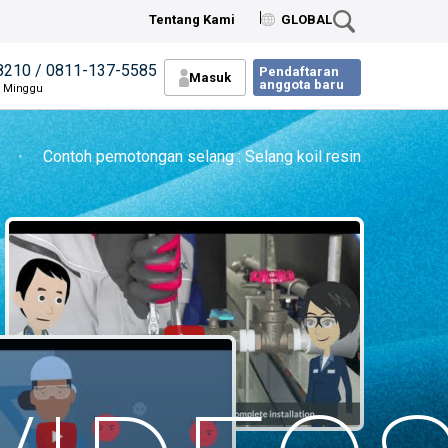
Tentang Kami
GLOBAL
8210 / 0811-137-5585
Pendaftaran
Masuk
anggota baru
n Minggu
・
Contoh pemotongan selang : Selang koil resin