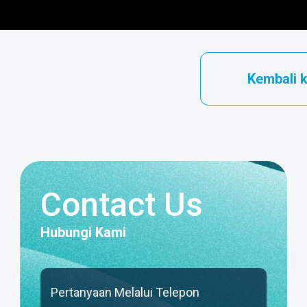
Kembali 
Contact Us
Hubungi Kami
Pertanyaan Melalui Telepon