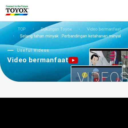
TOP
・
Dukungan Toyox
・
Video bermanfaat
・
Selang tahan minyak : Perbandingan ketahanan minyak (P
Useful Videos
Video bermanfaat
VIDEO