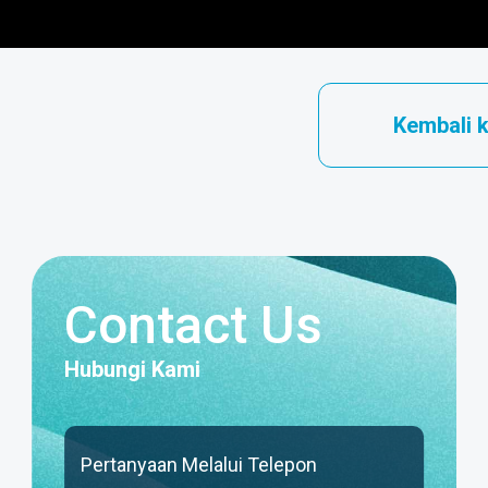
Kembali 
Contact Us
Hubungi Kami
Pertanyaan Melalui Telepon