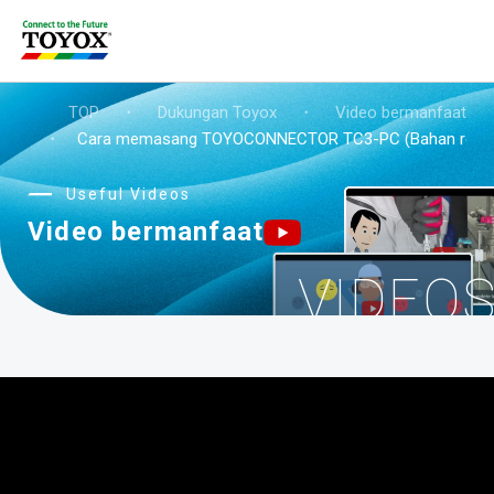
TOP
・
Dukungan Toyox
・
Video bermanfaat
・
Cara memasang TOYOCONNECTOR TC3-PC (Bahan resin
Useful Videos
Video bermanfaat
VIDEO