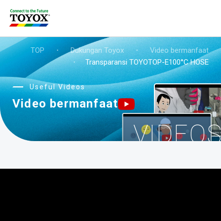
TOP
・
Dukungan Toyox
・
Video bermanfaat
・
Transparansi TOYOTOP-E100°C HOSE
Useful Videos
Video bermanfaat
VIDEO