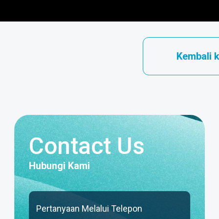
Kembali 
Contact Us
Hubungi Kami
Pertanyaan Melalui Telepon