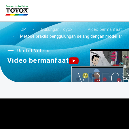
TOP
・
Dukungan Toyox
・
Video bermanfaat
・
Metode praktis penggulungan selang dengan model angka
Useful Videos
Video bermanfaat
VIDEO