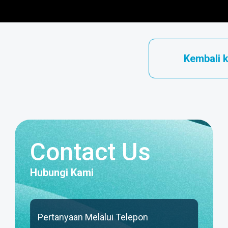
Kembali 
Contact Us
Hubungi Kami
Pertanyaan Melalui Telepon