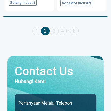
Selang industri
Konektor industri
1
2
3
4
8
・・・
Contact Us
Hubungi Kami
Pertanyaan Melalui Telepon