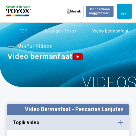
Pendaftaran
Masuk
anggota baru
TOP
・
Dukungan Toyox
・
Video bermanfaat
Useful Videos
Video bermanfaat
VIDEO
Video Bermanfaat - Pencarian Lanjutan
Topik video