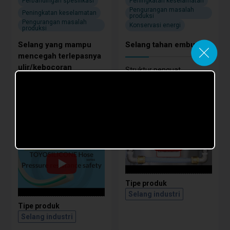
Perbandingan spesifikasi
Peningkatan keselamatan
Pengurangan masalah
Peningkatan keselamatan
produksi
Pengurangan masalah
Konservasi energi
produksi
Selang yang mampu
Selang tahan embun
mencegah terlepasnya
ulir/kebocoran
Struktur penguat
komposit khusus vs
Struktur berjalin khusus
selang biasa kami
(NTS®) VS struktur
berjalin reguler
Tipe produk
Selang industri
Tipe produk
Selang industri