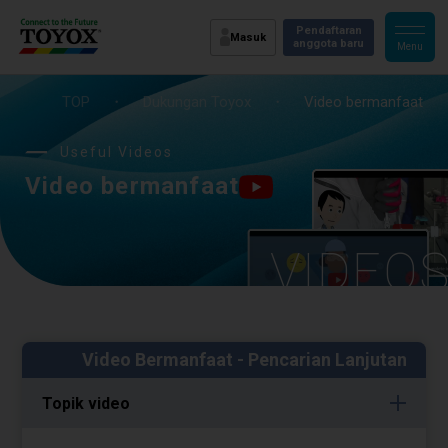
Pendaftaran
Masuk
anggota baru
TOP
・
Dukungan Toyox
・
Video bermanfaat
Useful Videos
Video bermanfaat
VIDEO
Video Bermanfaat - Pencarian Lanjutan
Topik video