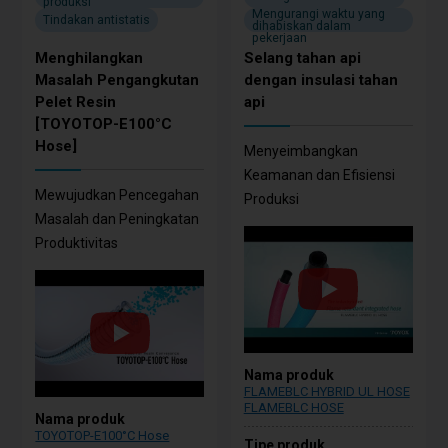
produksi
Mengurangi waktu yang
Tindakan antistatis
dihabiskan dalam
pekerjaan
Menghilangkan
Selang tahan api
Masalah Pengangkutan
dengan insulasi tahan
Pelet Resin
api
[TOYOTOP-E100°C
Hose]
Menyeimbangkan
Keamanan dan Efisiensi
Mewujudkan Pencegahan
Produksi
Masalah dan Peningkatan
Produktivitas
Nama produk
FLAMEBLC HYBRID UL HOSE
FLAMEBLC HOSE
Nama produk
TOYOTOP-E100°C Hose
Tipe produk