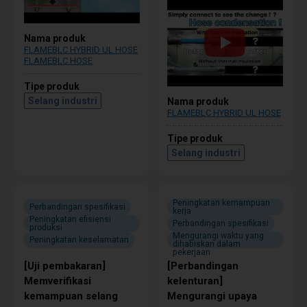
Nama produk
FLAMEBLC HYBRID UL HOSE
FLAMEBLC HOSE
Tipe produk
Selang industri
Nama produk
FLAMEBLC HYBRID UL HOSE
Tipe produk
Selang industri
Peningkatan kemampuan
Perbandingan spesifikasi
kerja
Peningkatan efisiensi
Perbandingan spesifikasi
produksi
Mengurangi waktu yang
Peningkatan keselamatan
dihabiskan dalam
pekerjaan
[Uji pembakaran]
[Perbandingan
Memverifikasi
kelenturan]
kemampuan selang
Mengurangi upaya