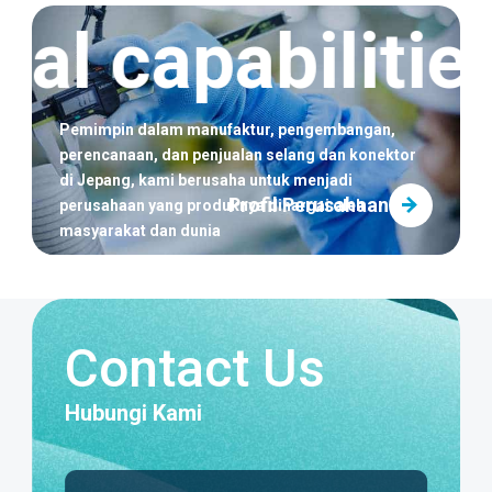
[Produk Baru] Efek sinergis fluorin dan silikon
al capabilities
sangat meningkatkan ketahanan panas dan daya
cuci. Peluncuran Selang FUSSOTHERMO-
S100°C
Pemimpin dalam manufaktur, pengembangan,
perencanaan, dan penjualan selang dan konektor
di Jepang,
kami berusaha untuk menjadi
Profil Perusahaan
perusahaan yang produknya dihargai oleh
masyarakat dan dunia
Contact Us
Hubungi Kami