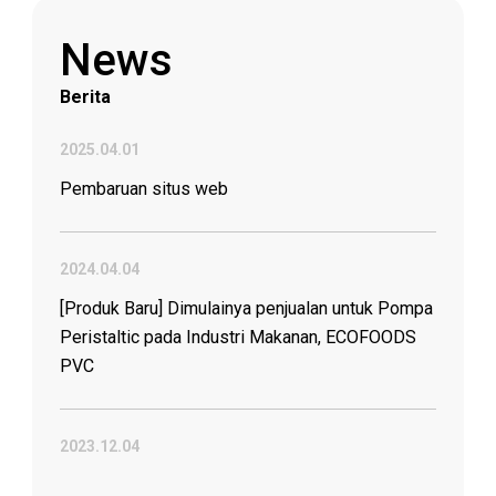
Informasi yang bermanfaat
tentang selang dan konektor industri
News
Berita
2025.04.01
Pembaruan situs web
2024.04.04
[Produk Baru] Dimulainya penjualan untuk Pompa
Peristaltic pada Industri Makanan, ECOFOODS
PVC
2023.12.04
Peningkatan keselamatan dan ketahanan saat