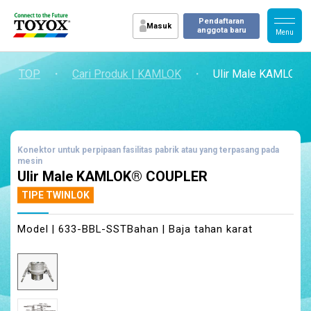
Pendaftaran
Masuk
anggota baru
TOP
・
Cari Produk | KAMLOK
・
Ulir Male KAMLOK
Konektor untuk perpipaan fasilitas pabrik atau yang terpasang pada
mesin
Ulir Male KAMLOK® COUPLER
TIPE TWINLOK
Model | 633-BBL-SST
Bahan | Baja tahan karat