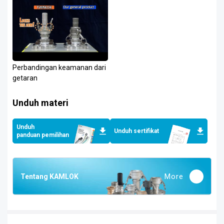
Perbandingan keamanan dari
getaran
Unduh materi
Unduh
Unduh sertifikat
panduan pemilihan
More
Tentang KAMLOK